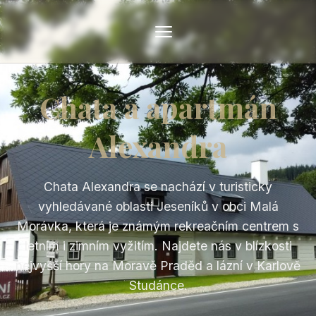
Chata a apartmán
Alexandra
Chata Alexandra se nachází v turisticky
vyhledávané oblasti Jeseníků v obci Malá
Morávka, která je známým rekreačním centrem s
letním i zimním vyžitím. Najdete nás v blízkosti
nejvyšší hory na Moravě Praděd a lázní v Karlově
Studánce.